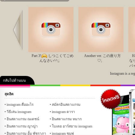
Prev
Part 3!
しつこくてごめ
Another ver. この座り方
H
んなさい^^;;
♡;
な
バ
キ
Instagram is a re
の
กลับไปด้านบน
結
正
て
สุดฮิต
的
คลิป
ภาพ
ปฏิทิน 2556
เฟซบุ๊ก
ทวิต
Glitter
い
instagram คืออะไร
สมัครอินสตาแกรม
長
วิธีเล่น instagram
instagram ดารา
す
た
อินสตาแกรม ณเดชน์
อินสตาแกรม หมาก
ど
อินสตาแกรม ญาญ่า
ใบเตย อาร์สยาม instagram
อินสตาแกรม อั้ม พัชราภา
instagram ชมพู่