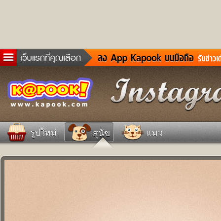
ข่าวด่วน
ละคร
เกม
ตรวจหวย
ดูดวง
รูปใหม่
แมว
สุนัข
ผู้ชาย
แวะชิมแวะพัก
dictionary
Twitter