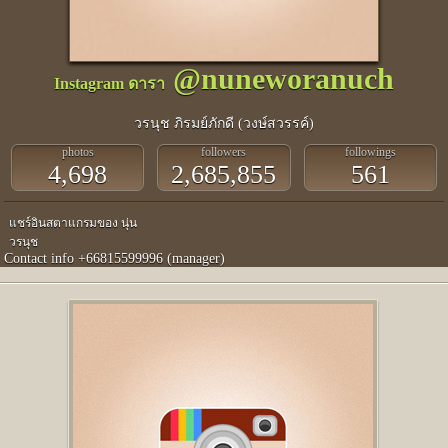
@nuneworanuch
Instagram ดารา
วรนุช ภิรมย์ภักดี (วงษ์สวรรค์)
photos
followers
followings
4,698
2,685,855
561
แชร์อินสตาแกรมของ นุ่น
วรนุช
Contact info +66815599996 (manager)