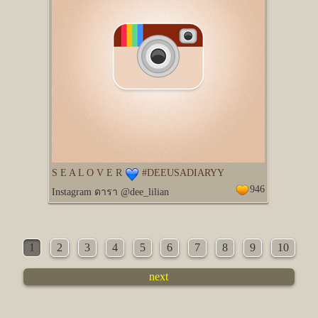
S E A L O V E R
#DEEUSADIARYY
946
Instagram ดารา @dee_lilian
1
2
3
4
5
6
7
8
9
10
next