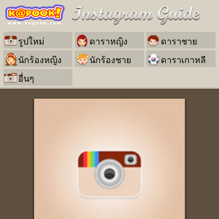
รูปใหม่
ดาราหญิง
ดาราชาย
นักร้องหญิง
นักร้องชาย
ดาราเกาหลี
อื่นๆ