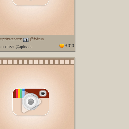
uprivateparty
@Wirun
9,313
ram ดารา @apitsada