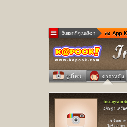
ข่าว
ละค
เกม
ตรว
ดูด
รูปใหม่
ดาราหญิง
ผู้ช
แวะ
dict
Twit
Instagram 
อภิษฎา เครือ
แชร์อินสตา
ไอซ์ อภิษฎา