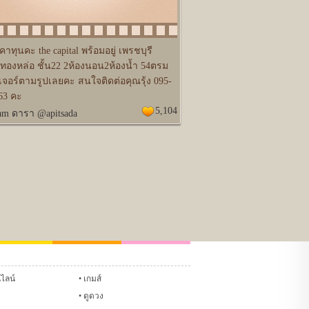
ทุนคะ the capital พร้อมอยู่ เพรชบุรี
-ทองหล่อ ชั้น22 2ห้องนอน2ห้องน้ำ 54ตรม
ิเจอร์ตามรูปเลยคะ สนใจติดต่อคุณรุ้ง 095-
63 คะ
5,104
ram ดารา @apitsada
Glitter
ชทหมากฮอส
แชทหมากรุก
นไลน์
เกมส์
ดูดวง