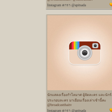
Instagram ดารา @apitsada
นักแสดงเรื่องกำไลมาศ ผู้จัดละคร และนักร
ประกอบละคร มาเยือนเรื่องเล่าเช้านี้คะ
@broadcastthaitv
Instagram ดารา @apitsada