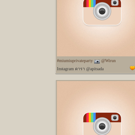
#miumiuprivateparty
@Wirun
Instagram ดารา @apitsada