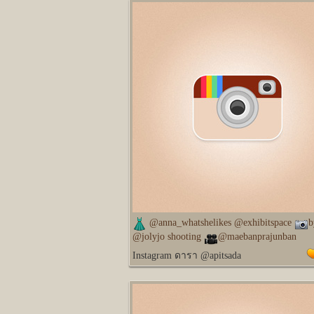
@anna_whatshelikes @exhibitspace
b
@jolyjo shooting
@maebanprajunban
Instagram ดารา @apitsada