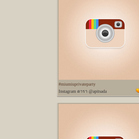
#miumiuprivateparty
Instagram ดารา @apitsada