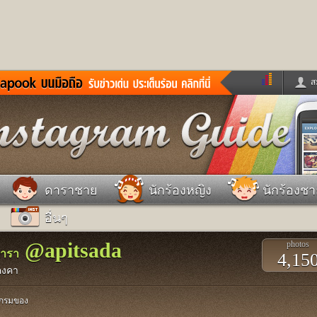
ส
ด่วน
ข่าวสั้น
ข่าวดารา
ร
หนังใหม่
ฟังเพลง
หมากรุกไทย
แชทหมากฮอส
จหวย
ผู้หญิง
แต่งงาน
วง
ทำนายฝัน
สุขภาพ
ดาราชาย
นักร้องหญิง
นักร้องช
าย
ผลบอล
บ้านและการตกแต
อื่นๆ
ชิมแวะพัก
กลอน
iCare
ionary
เช็คความเร็วเน็ต
iPhone
@apitsada
photos
ter
อินสตาแกรมดารา
MSN
ดารา
4,15
คงคา
แกรมของ