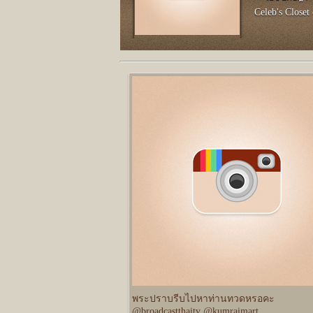
Celeb's Closet 
พระปราบรีบไปหาท่านทวดหรอคะ
@broadcastthaitv @kumraimart