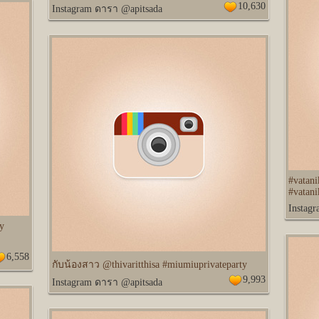
10,630
Instagram ดารา @apitsada
#vatan
#vatan
Instag
y
6,558
กับน้องสาว @thivaritthisa #miumiuprivateparty
9,993
Instagram ดารา @apitsada