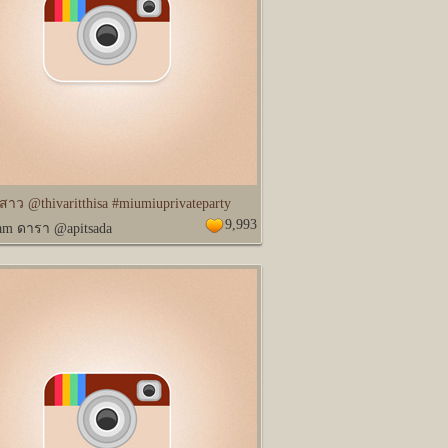
สาว @thivaritthisa #miumiuprivateparty
9,993
ram ดารา @apitsada