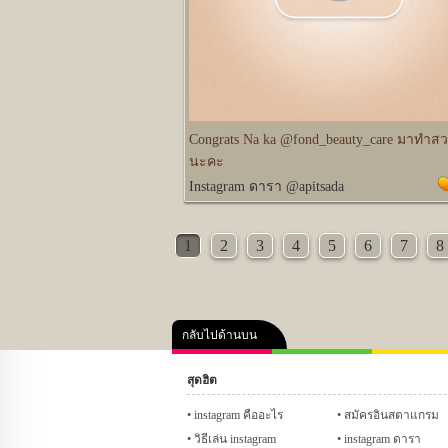
Congrats Na ka @fond_beauty_care มาทำสว
นะคะ
Instagram ดารา @apitsada
1
2
3
4
5
6
7
8
กลับไปด้านบน
สุดฮิต
คลิป
ภาพ
ปฏิทิน 255
instagram คืออะไร
สมัครอินสตาแกรม
วิธีเล่น instagram
instagram ดารา