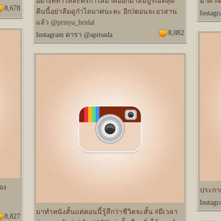
อย่างที่ทำให้ละครกำไลมาศออกมาสมบูรณ์ที่สุด
มาศ #ดิ
8,678
คืนนี้อย่าลืมดูกำไลมาศนะคะ อีก3ตอนจะอวสาน
Instag
แล้ว @prinya_bridal
8,882
Instagram ดารา @apitsada
้อง
ประกาศ
Instag
มาทำหนังสั้นแต่ตอนนี้รู้สึกว่าชีวิตจะสั้น #มีเวลา
8,827