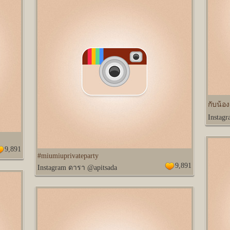
กับน้อง
Instag
9,891
#miumiuprivateparty
9,891
Instagram ดารา @apitsada