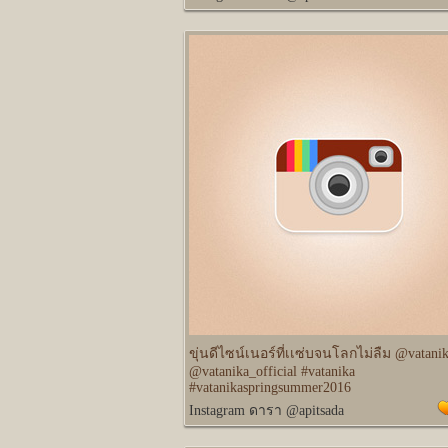
ขุ่นดีไซน์เนอร์ที่เเซ่บจนโลกไม่ลืม @vatani
@vatanika_official #vatanika
#vatanikaspringsummer2016
Instagram ดารา @apitsada