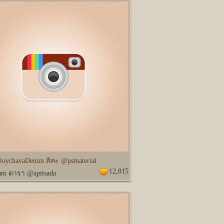
PloychavaDenim สิคะ @psmaterial
12,815
ram ดารา @apitsada