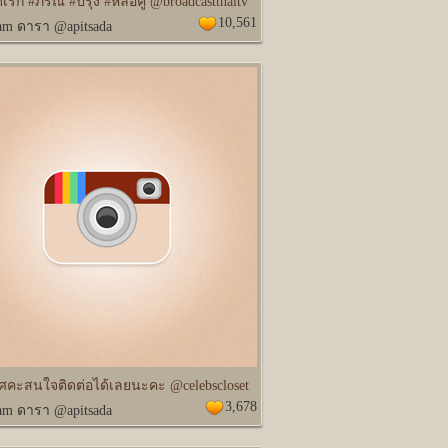
เรก #ภรณี #ปรุง #หล่อคู่ @broadcastthaitv
10,561
ram ดารา @apitsada
คะสนใจติดต่อได้เลยนะคะ @celebscloset
3,678
ram ดารา @apitsada