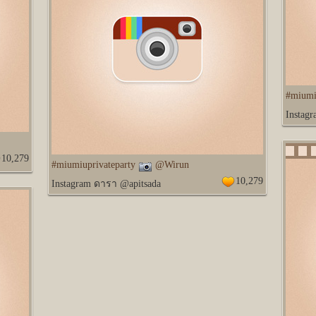
#miumi
Instag
10,279
#miumiuprivateparty
@Wirun
10,279
Instagram ดารา @apitsada