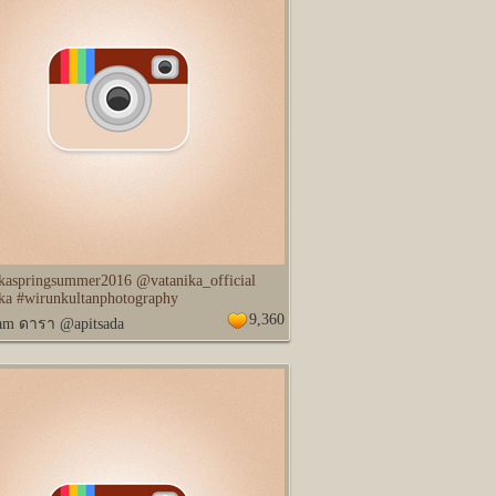
ikaspringsummer2016 @vatanika_official
ika #wirunkultanphotography
9,360
ram ดารา @apitsada