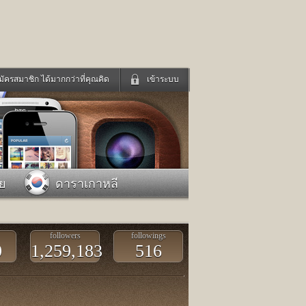
มัครสมาชิก ได้มากกว่าที่คุณคิด
เข้าระบบ
เข้าระบบด้วย User Kapook
ดูทีวี
ฟังวิทยุออนไลน์
Email
Glitter
Password
แม่และเด็ก
สัตว์เลี้ยง
าย
ดาราเกาหลี
่ง
ท่องเที่ยว
การศึกษา
เข้าระบบด้วย Facebook
Facebook
followers
followings
0
1,259,183
516