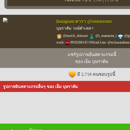
โพสต์เมื่อ 3 มิ.ย. 2558
15:18 น.
Instagram ดารา @emmeemm
บุษราคัม วงษ์คำเหลา
@nurich_skincare
@i_mamacita_i
@g
work:
0916266145 Official Line: @m.busarakum 
แชร์รูปภาพอินสตาแกรมนี้
ของ เอ็ม บุษราคัม
มี 2,718 คนชอบรูปนี้
รูปภาพอินสตาแกรมอื่นๆ ของ เอ็ม บุษราคัม