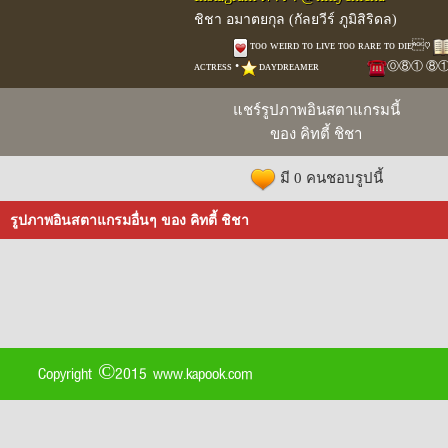
ชิชา อมาตยกุล (กัลยวีร์ ภูมิสิริดล)
⠀⠀⠀⠀
︎ᴛᴏᴏ ᴡᴇɪʀᴅ ᴛᴏ ʟɪᴠᴇ ᴛᴏᴏ ʀᴀʀᴇ ᴛᴏ ᴅɪᴇ♡
ᴀᴄᴛʀᴇss •
ᴅᴀʏᴅʀᴇᴀᴍᴇʀ ⠀⠀⠀⠀⠀
Ⓞ⑧① ⑧①④ 
แชร์รูปภาพอินสตาแกรมนี้
ของ คิทตี้ ชิชา
มี 0 คนชอบรูปนี้
รูปภาพอินสตาแกรมอื่นๆ ของ คิทตี้ ชิชา
Copyright ©2015 www.kapook.com