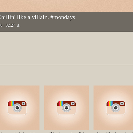
illin' like a villain. #mondays
58
|
02:27 น.