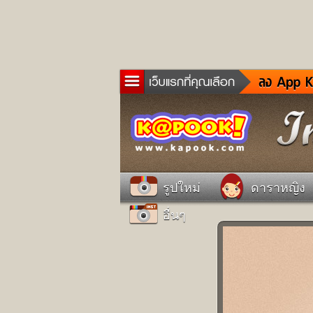
ข่าว
ละค
เกม
ตรว
ดูด
รูปใหม่
ดาราหญิง
ผู้ช
อื่นๆ
แวะ
dict
Twit