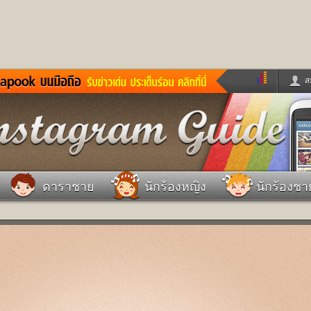
ส
ด่วน
ข่าวสั้น
ข่าวดารา
ร
หนังใหม่
ฟังเพลง
หมากรุกไทย
แชทหมากฮอส
จหวย
ผู้หญิง
แต่งงาน
วง
ทำนายฝัน
สุขภาพ
ดาราชาย
นักร้องหญิง
นักร้องชา
าย
ผลบอล
บ้านและการตกแต
ชิมแวะพัก
กลอน
iCare
ionary
เช็คความเร็วเน็ต
iPhone
ter
อินสตาแกรมดารา
MSN