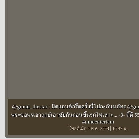
@grand_thestar : มีตแอนด์กรี้ดครั้งนี้ไปกะกันนภัทร @gun
พระขอพรเอาฤกษ์เอาชัยกันก่อนขึ้นรถไฟเหาะ... -3- ดี๊ดี 
#nineentertain
|
โพสต์เมื่อ 2 พ.ค. 2558
16:47 น.