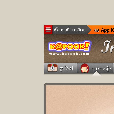
ข่าว
ละค
เกม
ตรว
ดูด
รูปใหม่
ดาราหญิง
ผู้ช
แวะ
dict
Twit