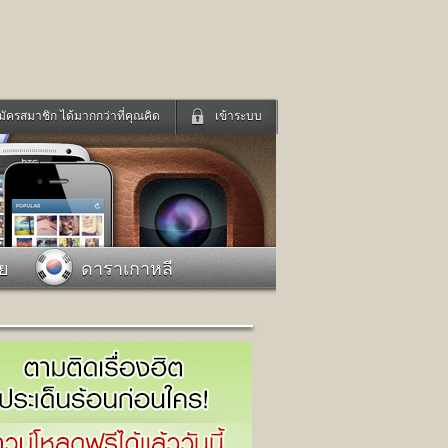
มัครสมาชิก ได้มากกว่าที่คุณคิด
เข้าระบบ
เข้าระบบด้วย User Kapook
ดูทีวี
ฟังวิทยุออนไลน์
Email
Glitter
Password
แม่และเด็ก
สัตว์เลี้ยง
าย
ดาราเกาหลี
่ง
ท่องเที่ยว
การศึกษา
เข้าระบบด้วย Facebook
Facebook