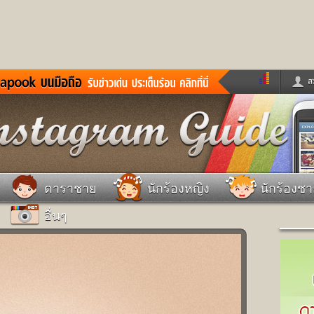
ส
ด่วน
ข่าวสั้น
ข่าวดารา
ร
หนังใหม่
ฟังเพลง
หมากรุกไทย
แชทหมากฮอส
จหวย
ผู้หญิง
แต่งงาน
วง
ทำนายฝัน
สุขภาพ
ดาราชาย
นักร้องหญิง
นักร้องช
าย
ผลบอล
บ้านและการตกแต
อื่นๆ
ชิมแวะพัก
กลอน
iCare
ionary
เช็คความเร็วเน็ต
iPhone
ter
อินสตาแกรมดารา
MSN