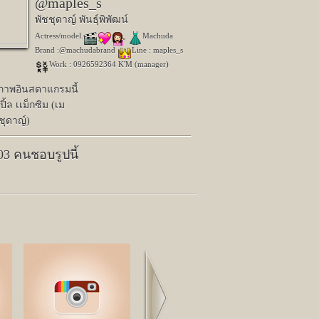
@maples_s
พัชชุดาญ์ พันธุ์พิพัฒน์
Actress/model.
Machuda
Brand :@machudabrand
Line : maples_s
Work : 0926592364 K'M (manager)
ปภาพอินสตาแกรมนี้
ิ้ล เเม็กซิม (เม
ชชุดาญ์)
203 คนชอบรูปนี้
Next