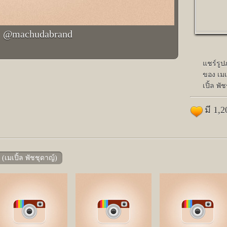
@machudabrand
แชร์รู
ของ เมเป
เปิ้ล พั
มี 1,
(เมเปิ้ล พัชชุดาญ์)