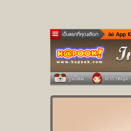
ข่าว
ละค
เกม
ตรว
ดูด
รูปใหม่
ดาราหญิง
ผู้ช
แวะ
dict
Twit