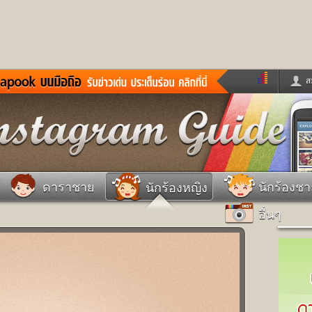
ส
ด่วน
ข่าวสั้น
ข่าวดารา
ร
หนังใหม่
ฟังเพลง
หมากรุกไทย
แชทหมากฮอส
จหวย
ผู้หญิง
แต่งงาน
วง
ทำนายฝัน
สุขภาพ
ดาราชาย
นักร้องช
นักร้องหญิง
าย
ผลบอล
บ้านและการตกแต
อื่นๆ
ชิมแวะพัก
กลอน
iCare
ionary
เช็คความเร็วเน็ต
iPhone
ter
อินสตาแกรมดารา
MSN