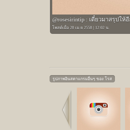
@rosesirintip : เดี๋ยวมาสรุปให
โพสต์เมื่อ 28 เม.ย 2558
|
12:02 น.
รูปภาพอินสตาแกรมอื่นๆ ของ โรส
Prev