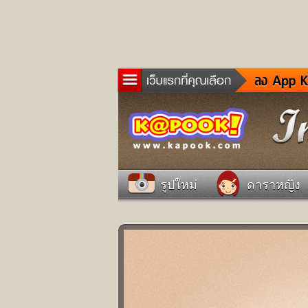
ข่าว
ละค
เกม
ตรว
ดูด
รูปใหม่
ดาราหญิง
ผู้ช
แวะ
dict
Twit