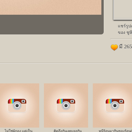
แชร์รู
ของ ชูษี
มี 26
ไม่ใช่ผู้กอง.แต่เป็น
คิดถึงกันเลยเจอกัน
หนีร้อนมากินของร้อน(