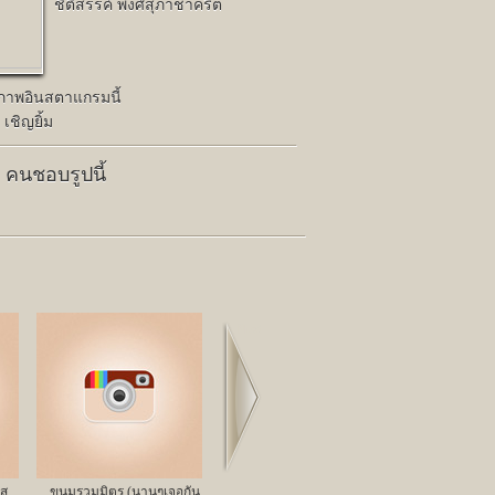
ชิติสรรค์ พงศ์สุภาชาคริต
ปภาพอินสตาแกรมนี้
 เชิญยิ้ม
5 คนชอบรูปนี้
Next
สุ
ขนมรวมมิตร.(นานๆเจอกัน