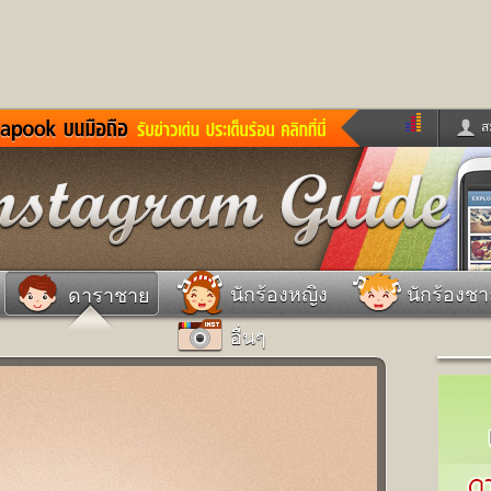
ส
ด่วน
ข่าวสั้น
ข่าวดารา
ร
หนังใหม่
ฟังเพลง
หมากรุกไทย
แชทหมากฮอส
จหวย
ผู้หญิง
แต่งงาน
วง
ทำนายฝัน
สุขภาพ
นักร้องหญิง
นักร้องช
ดาราชาย
าย
ผลบอล
บ้านและการตกแต
อื่นๆ
ชิมแวะพัก
กลอน
iCare
ionary
เช็คความเร็วเน็ต
iPhone
ter
อินสตาแกรมดารา
MSN