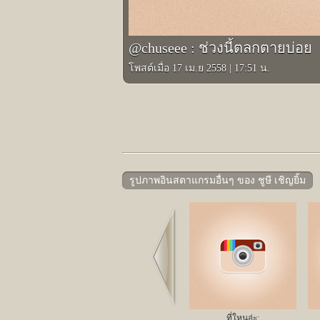
@chuseee : ช่วงนี้ตลกตายบ่อย
โพสต์เมื่อ 17 เม.ย 2558
|
17:51 น.
รูปภาพอินสตาแกรมอื่นๆ ของ ชูษี เชิญยิ้ม
Prev
ที่ใหนอ่ะ;