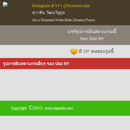
Instagram ดารา @bomsuwatin
สุวาทิน วัฒนวิทูกูล
Just a Drummer,Writer,Rider,Dreamer,Prayer
แชร์รูปภาพอินสตาแกรมนี้
ของ บ๋อม R9
มี 197 คนชอบรูปนี้
รูปภาพอินสตาแกรมอื่นๆ ของ บ๋อม R9
Copyright ©2015 www.kapook.com