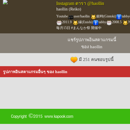
Instagram ดารา @haollin
haollin (Reiko)
Youtube
user/haollin
銀時(Gintoki)
tabb
2011.9
縁(Enishi)
tabby
2008.5
N
毎月15日 #まんなか祭 開催中
แชร์รูปภาพอินสตาแกรมนี้
ของ haollin
มี 251 คนชอบรูปนี้
รูปภาพอินสตาแกรมอื่นๆ ของ haollin
Copyright ©2015 www.kapook.com