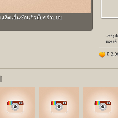
โกแล็ตเย็นซักแก้วมั๊ยคร้าบบบ
แชร์รู
ของ เต้ 
มี 3,