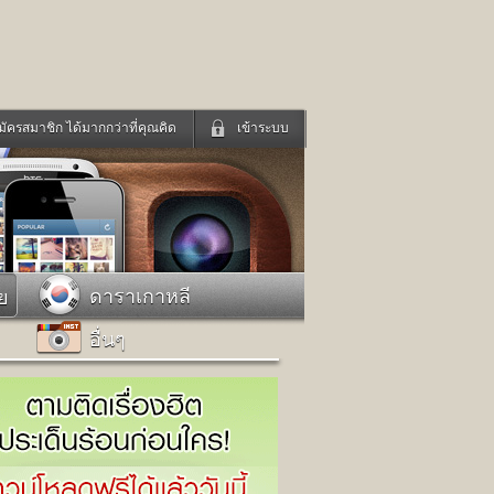
มัครสมาชิก ได้มากกว่าที่คุณคิด
เข้าระบบ
เข้าระบบด้วย User Kapook
ดูทีวี
ฟังวิทยุออนไลน์
Email
Glitter
Password
แม่และเด็ก
สัตว์เลี้ยง
ดาราเกาหลี
ย
่ง
ท่องเที่ยว
อื่นๆ
การศึกษา
เข้าระบบด้วย Facebook
Facebook