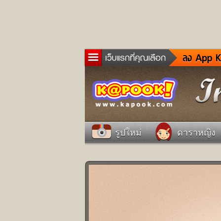
ข่าว
ละค
เกม
ตรว
ดูด
รูปใหม่
ดาราหญิง
ผู้ช
แวะ
dict
Twit