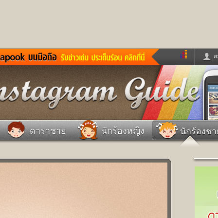
ส
ด่วน
ข่าวสั้น
ข่าวดารา
ร
หนังใหม่
ฟังเพลง
หมากรุกไทย
แชทหมากฮอส
จหวย
ผู้หญิง
แต่งงาน
วง
ทำนายฝัน
สุขภาพ
ดาราชาย
นักร้องหญิง
นักร้องชา
าย
ผลบอล
บ้านและการตกแต
ชิมแวะพัก
กลอน
iCare
ionary
เช็คความเร็วเน็ต
iPhone
ter
อินสตาแกรมดารา
MSN