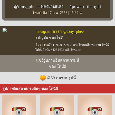
@tony_phee : พลังแห่งแสง......#powerofthelight
|
โพสต์เมื่อ 17 ก.พ. 2558
15:39 น.
Instagram ดารา @tony_phee
ธนัญชัย ชนะโชติ
ติดต่องานจ้าง 092-092-9932 ดาวโหลดเสียงรอสาย โทนี่ผี
ได้ทั้งอัลบัม *123 0234 แล้วโทรออก
แชร์รูปภาพอินสตาแกรมนี้
ของ โทนี่ผี
มี 59 คนชอบรูปนี้
รูปภาพอินสตาแกรมอื่นๆ ของ โทนี่ผี