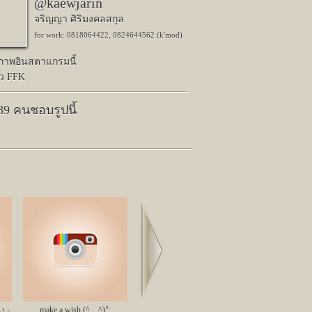
@kaewjarin
จริญญา ศิริมงคลสกุล
for work: 0818064422, 0824644562 (k'mod)
ปภาพอินสตาแกรมนี้
้ว FFK
589 คนชอบรูปนี้
Next
い -
make a wish (^__^)";