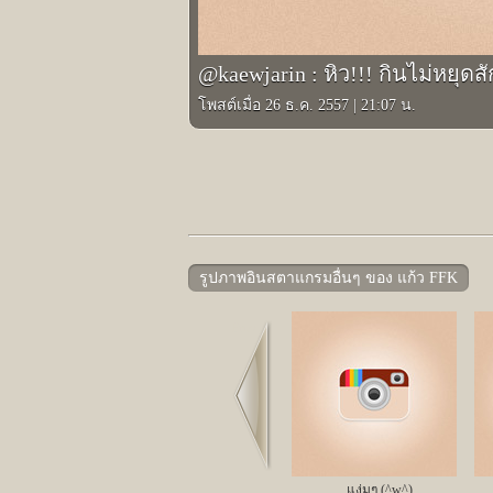
@kaewjarin : หิว!!! กินไม่หยุดส
โพสต์เมื่อ 26 ธ.ค. 2557
|
21:07 น.
รูปภาพอินสตาแกรมอื่นๆ ของ แก้ว FFK
Prev
แง่มๆ (^w^)