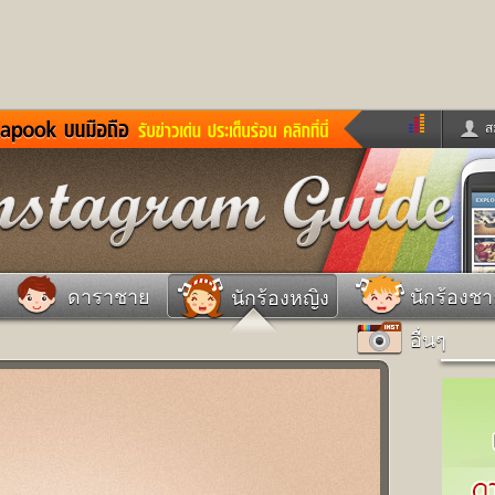
ส
ด่วน
ข่าวสั้น
ข่าวดารา
ร
หนังใหม่
ฟังเพลง
หมากรุกไทย
แชทหมากฮอส
จหวย
ผู้หญิง
แต่งงาน
วง
ทำนายฝัน
สุขภาพ
ดาราชาย
นักร้องช
นักร้องหญิง
าย
ผลบอล
บ้านและการตกแต
อื่นๆ
ชิมแวะพัก
กลอน
iCare
ionary
เช็คความเร็วเน็ต
iPhone
ter
อินสตาแกรมดารา
MSN