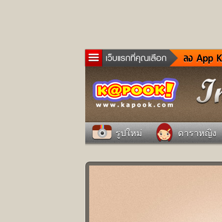
ข่าว
ละค
เกม
ตรว
ดูด
รูปใหม่
ดาราหญิง
ผู้ช
แวะ
dict
Twit