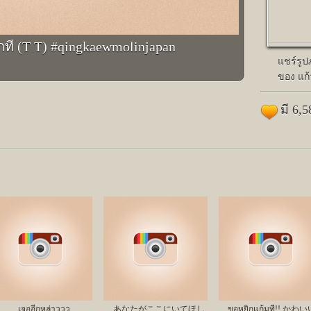
ักที (T T) #qingkaewmolinjapan
แชร์รู
ของ แก
มี 6,
เจออีกหล่าววว
あなたがここにいてほし
ขอหยิกแก้มที!! かわい