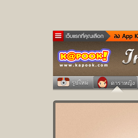
ข่าว
ละค
เกม
ตรว
ดูด
รูปใหม่
ดาราหญิง
ผู้ช
แวะ
dict
Twit