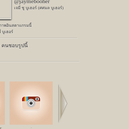
@jaymebooher
เจมี่ ชู บูเฮอร์ (ศศมล บูเฮอร์)
ปภาพอินสตาแกรมนี้
่ บูเฮอร์
0 คนชอบรูปนี้
Next
e;
;