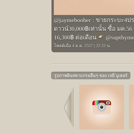
@jaymebooher : ขายกระบะ4ประต
ดาวน์30,000฿เท่านั้น ซื้อ มค.
16,300฿ ต่อเดือน
@supthym
โพสต์เมื่อ 4 ธ.ค. 2557
|
22:22 น.
รูปภาพอินสตาแกรมอื่นๆ ของ เจมี่ บูเฮอร์
Prev
;