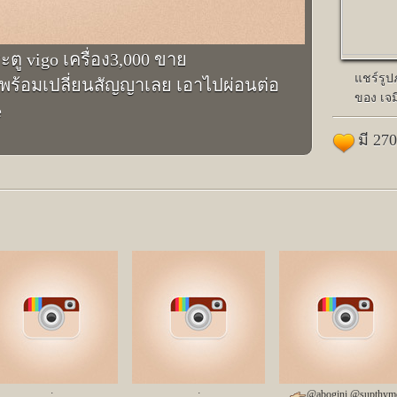
ู vigo เครื่อง3,000 ขาย
แชร์รู
56 พร้อมเปลี่ยนสัญญาเลย เอาไปผ่อนต่อ
ของ เจมี
e
มี 27
;
;
@abogini @supthym