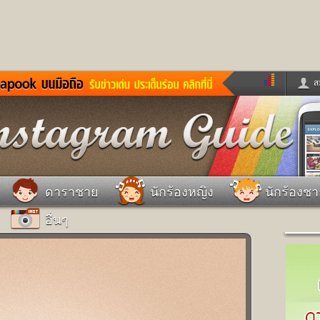
ส
ด่วน
ข่าวสั้น
ข่าวดารา
ร
หนังใหม่
ฟังเพลง
หมากรุกไทย
แชทหมากฮอส
จหวย
ผู้หญิง
แต่งงาน
วง
ทำนายฝัน
สุขภาพ
ดาราชาย
นักร้องหญิง
นักร้องช
าย
ผลบอล
บ้านและการตกแต
อื่นๆ
ชิมแวะพัก
กลอน
iCare
ionary
เช็คความเร็วเน็ต
iPhone
ter
อินสตาแกรมดารา
MSN