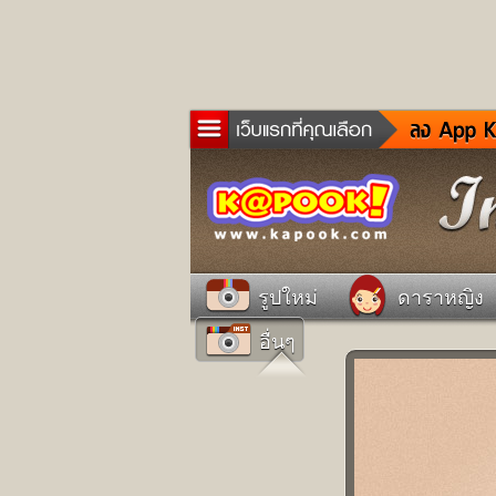
ข่าว
ละค
เกม
ตรว
ดูด
รูปใหม่
ดาราหญิง
ผู้ช
อื่นๆ
แวะ
dict
Twit