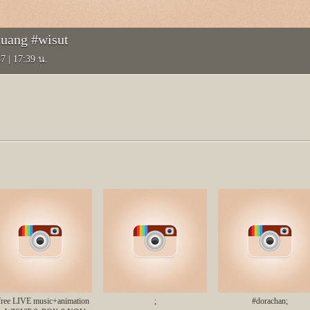
uang #wisut
57
|
17:39 น.
free LIVE music+animation
;
#dorachan;