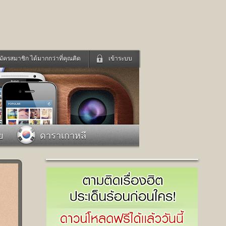
มัครสมาชิก ได้มากกว่าที่คุณคิด
เข้าระบบ
เข้าระบบด้วย User Kapook
ดูทีวี
ฟังวิทยุออนไลน์
Email
Glitter
Password
แม่และเด็ก
สัตว์เลี้ยง
ย
ดาราเกาหลี
่ง
ท่องเที่ยว
การศึกษา
เข้าระบบด้วย Facebook
Facebook