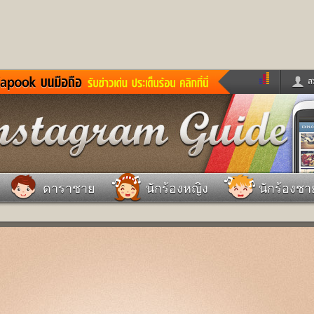
ส
ด่วน
ข่าวสั้น
ข่าวดารา
ร
หนังใหม่
ฟังเพลง
หมากรุกไทย
แชทหมากฮอส
จหวย
ผู้หญิง
แต่งงาน
วง
ทำนายฝัน
สุขภาพ
ดาราชาย
นักร้องหญิง
นักร้องชา
าย
ผลบอล
บ้านและการตกแต
ชิมแวะพัก
กลอน
iCare
ionary
เช็คความเร็วเน็ต
iPhone
ter
อินสตาแกรมดารา
MSN