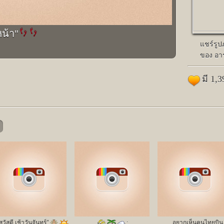
หน้า"
แชร์รู
ของ อาร
มี 1,
สวัสดี เช้าวันจันทร์"
️;
อยากเห็นคนไทยบิน