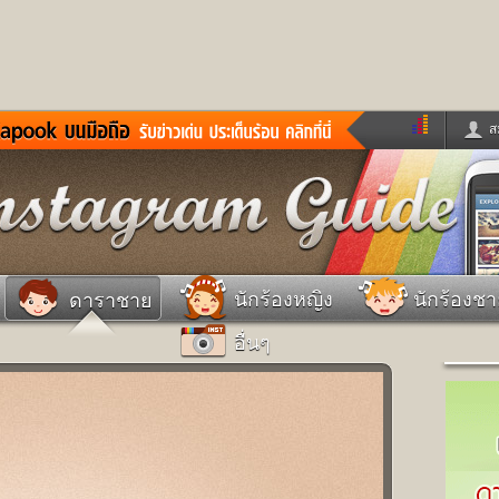
ส
ด่วน
ข่าวสั้น
ข่าวดารา
ร
หนังใหม่
ฟังเพลง
หมากรุกไทย
แชทหมากฮอส
จหวย
ผู้หญิง
แต่งงาน
วง
ทำนายฝัน
สุขภาพ
นักร้องหญิง
นักร้องช
ดาราชาย
าย
ผลบอล
บ้านและการตกแต
อื่นๆ
ชิมแวะพัก
กลอน
iCare
ionary
เช็คความเร็วเน็ต
iPhone
ter
อินสตาแกรมดารา
MSN