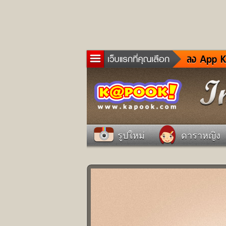
ข่าว
ละค
เกม
ตรว
ดูด
รูปใหม่
ดาราหญิง
ผู้ช
แวะ
dict
Twit