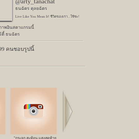
@arty_tanachat
ธนฉัตร ตุลยฉัตร
Live Like You Mean It! ชีวิตของเรา...ใช้ซะ!
ปภาพอินสตาแกรมนี้
์ตี้ ธนฉัตร
399 คนชอบรูปนี้
Next
"กระจก สะท้อน แสงสุดท้าย