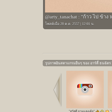
@arty_tanachat : "ก้าว ไป ข้าง 
โพสต์เมื่อ 28 ต.ค. 2557
|
12:01 น.
รูปภาพอินสตาแกรมอื่นๆ ของ อาร์ตี้ ธนฉัตร
Prev
"สวัสดี ยามแลงเด้อ"
"