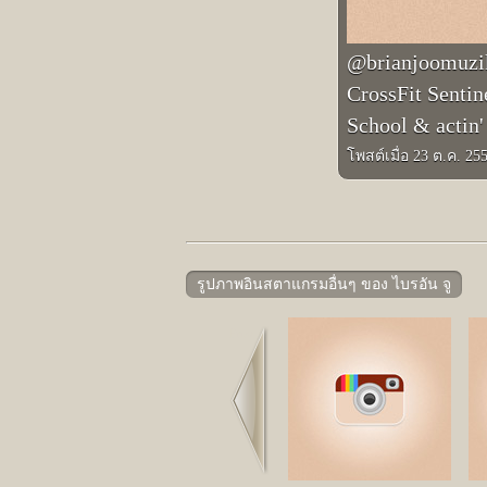
@brianjoomuzik
CrossFit Sentin
School & actin'
โพสต์เมื่อ 23 ต.ค. 25
รูปภาพอินสตาแกรมอื่นๆ ของ ไบรอัน จู
Prev