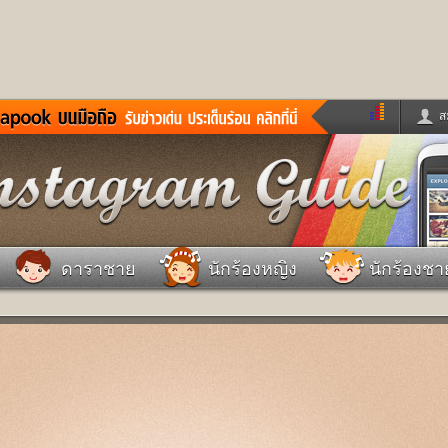
ส
ด่วน
ข่าวสั้น
ข่าวดารา
ร
หนังใหม่
ฟังเพลง
หมากรุกไทย
แชทหมากฮอส
จหวย
ผู้หญิง
แต่งงาน
วง
ทำนายฝัน
สุขภาพ
ดาราชาย
นักร้องหญิง
นักร้องชา
าย
ผลบอล
บ้านและการตกแต
ชิมแวะพัก
กลอน
iCare
ionary
เช็คความเร็วเน็ต
iPhone
ter
อินสตาแกรมดารา
MSN