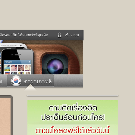
มัครสมาชิก ได้มากกว่าที่คุณคิด
เข้าระบบ
เข้าระบบด้วย User Kapook
ดูทีวี
ฟังวิทยุออนไลน์
Email
Glitter
Password
แม่และเด็ก
สัตว์เลี้ยง
ย
ดาราเกาหลี
่ง
ท่องเที่ยว
การศึกษา
เข้าระบบด้วย Facebook
Facebook