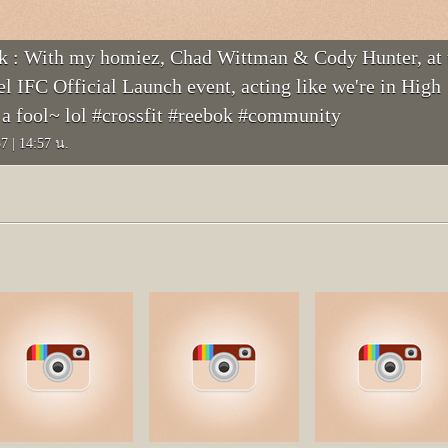
 : With my homiez, Chad Wittman & Cody Hunter, at 
el IFC Official Launch event, acting like we're in High
 a fool~ lol #crossfit #reebok #community
57
|
14:57 น.