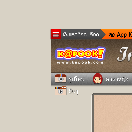
ข่าว
ละค
เกม
ตรว
ดูด
รูปใหม่
ดาราหญิง
ผู้ช
แวะ
อื่นๆ
dict
Twit