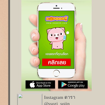
Instagram ดารา
@ssozi_sojin