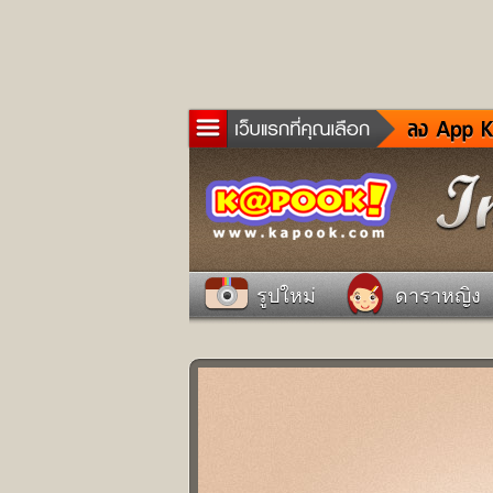
ข่าว
ละค
เกม
ตรว
ดูด
รูปใหม่
ดาราหญิง
ผู้ช
แวะ
dict
Twit