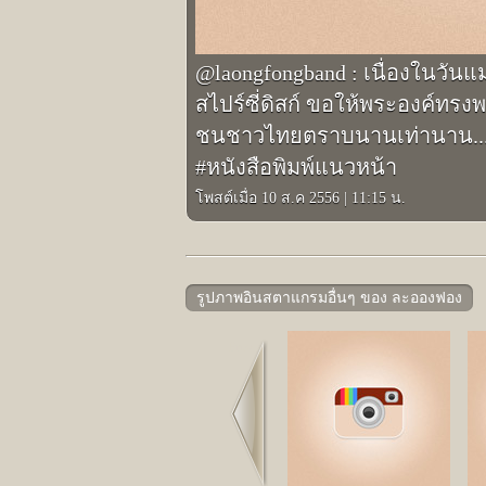
@laongfongband : เนื่องในวันแม
สไปร์ซี่ดิสก์ ขอให้พระองค์ทรง
ชนชาวไทยตราบนานเท่านาน... 
#หนังสือพิมพ์แนวหน้า
โพสต์เมื่อ 10 ส.ค 2556
|
11:15 น.
รูปภาพอินสตาแกรมอื่นๆ ของ ละอองฟอง
Prev