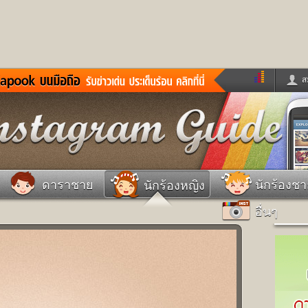
ส
ด่วน
ข่าวสั้น
ข่าวดารา
ร
หนังใหม่
ฟังเพลง
หมากรุกไทย
แชทหมากฮอส
จหวย
ผู้หญิง
แต่งงาน
วง
ทำนายฝัน
สุขภาพ
ดาราชาย
นักร้องช
นักร้องหญิง
าย
ผลบอล
บ้านและการตกแต
อื่นๆ
ชิมแวะพัก
กลอน
iCare
ionary
เช็คความเร็วเน็ต
iPhone
ter
อินสตาแกรมดารา
MSN