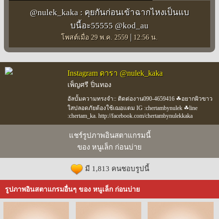
@nulek_kaka : คุยกันก่อนเข้าฉากไหงเป็นแบ
บนี้อะ55555 @kod_au
|
โพสต์เมื่อ 29 พ.ค. 2559
12:56 น.
Instagram ดารา @nulek_kaka
เพ็ญศรี ปิ่นทอง
อัลบั้มความทรงจำ:: ติดต่องาน090-4659416 ☘อยากผิวขาว
ใสปลอดภัยต้องใช้เฌอแตม IG :chertambynulek ☘line
:chertam_ka. http://facebook.com/chertambynulekkaka
แชร์รูปภาพอินสตาแกรมนี้
ของ หนูเล็ก ก่อนบ่าย
มี 1,813 คนชอบรูปนี้
รูปภาพอินสตาแกรมอื่นๆ ของ หนูเล็ก ก่อนบ่าย