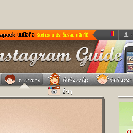
ส
ด่วน
ข่าวสั้น
ข่าวดารา
ร
หนังใหม่
ฟังเพลง
หมากรุกไทย
แชทหมากฮอส
จหวย
ผู้หญิง
แต่งงาน
วง
ทำนายฝัน
สุขภาพ
นักร้องหญิง
นักร้องช
ดาราชาย
าย
ผลบอล
บ้านและการตกแต
อื่นๆ
ชิมแวะพัก
กลอน
iCare
ionary
เช็คความเร็วเน็ต
iPhone
ter
อินสตาแกรมดารา
MSN