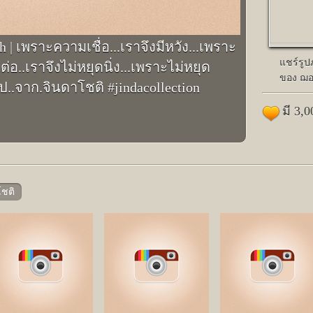
h | เพราะความเชื่อ...เราจึงมีหวัง...เพราะ
แชร์รู
นต่อ..เราจึงไม่หยุดนิ่ง...เพราะไม่หยุด
ของ ฌอ
อไป..จาก.จินดาโชติ #jindacollection
มี 3,
ชติ