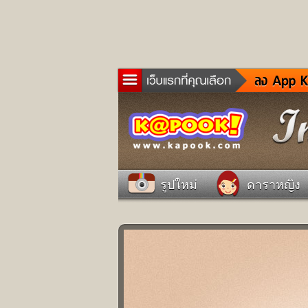
ข่าว
ละค
เกม
ตรว
ดูด
รูปใหม่
ดาราหญิง
ผู้ช
แวะ
dict
Twit