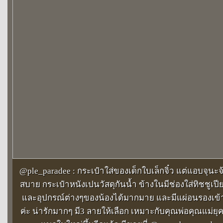
@ple_paradee : กระเป๋าใส่ของเด็กใบเล็กจิ๋ว แต่แอบจุน
สบาย กระเป๋าหนังเปนวัสดุกันน้ำ ข้างในมีช่องใส่ทิชชูเปียก
และอุปกรณ์ต่างๆของน้องได้มากมาย และมีแผ่อนรองเข้
ค่ะ น่ารักมากๆ มี3 ลายให้เลือก เหมาะกับคุณพ่อคุณแม่ยุ