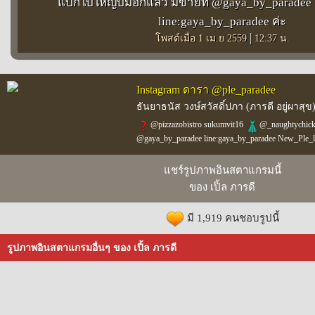
แบกใบใหญ่บึ้มอีกแล้ว มีขายที่ @gaya_by_parade
line:gaya_by_paradee ค่ะ
|
โพสต์เมื่อ 1 เม.ย 2559
12:37 น.
Instagram ดารา @ple_paradee
ธันยาธนัส วงษ์สวัสดิ์ปภา (ภารดี อยู่ผาสุข
@pizzazobistro sukumvit16
@_naughtychickyg
@gaya_by_paradee line:gaya_by_paradee New_Ple_l
แชร์รูปภาพอินสตาแกรมนี้
ของ เปิ้ล ภารดี
มี 1,919 คนชอบรูปนี้
รูปภาพอินสตาแกรมอื่นๆ ของ เปิ้ล ภารดี