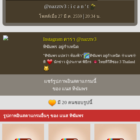
@nazztv3 : i c a n ' t
|
โพสต์เมื่อ 27 มี.ค. 2559
20:34 น.
Instagram ดารา @nazztv3
ทิฆัมพร อยู่กำเหนิด
"ทิฆัมพร แปลว่า ท้องฟ้า"
ทิฆัมพร อยู่กำเหนิด 🌞แนซ🌞
ทิ
นักข่าว ผู้ประกาศ พิธีกร
ไทยทีวีสีช่อง 3 Thailand
แชร์รูปภาพอินสตาแกรมนี้
ของ แนส ทิฆัมพร
มี 20 คนชอบรูปนี้
รูปภาพอินสตาแกรมอื่นๆ ของ แนส ทิฆัมพร