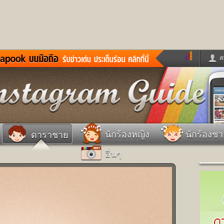
ส
ด่วน
ข่าวสั้น
ข่าวดารา
ร
หนังใหม่
ฟังเพลง
หมากรุกไทย
แชทหมากฮอส
จหวย
ผู้หญิง
แต่งงาน
วง
ทำนายฝัน
สุขภาพ
นักร้องหญิง
นักร้องช
ดาราชาย
าย
ผลบอล
บ้านและการตกแต
อื่นๆ
ชิมแวะพัก
กลอน
iCare
ionary
เช็คความเร็วเน็ต
iPhone
ter
อินสตาแกรมดารา
MSN