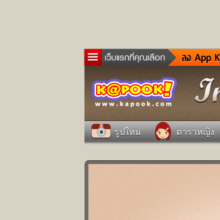
ข่าว
ละค
เกม
ตรว
ดูด
รูปใหม่
ดาราหญิง
ผู้ช
แวะ
dict
Twit