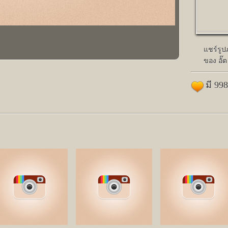
แชร์รู
ของ อั๊ต
มี 99