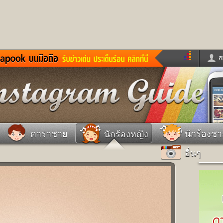
ส
ด่วน
ข่าวสั้น
ข่าวดารา
ร
หนังใหม่
ฟังเพลง
หมากรุกไทย
แชทหมากฮอส
จหวย
ผู้หญิง
แต่งงาน
วง
ทำนายฝัน
สุขภาพ
ดาราชาย
นักร้องช
นักร้องหญิง
าย
ผลบอล
บ้านและการตกแต
อื่นๆ
ชิมแวะพัก
กลอน
iCare
ionary
เช็คความเร็วเน็ต
iPhone
ter
อินสตาแกรมดารา
MSN