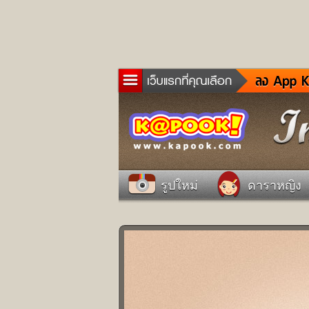
ข่าว
ละค
เกม
ตรว
ดูด
รูปใหม่
ดาราหญิง
ผู้ช
แวะ
dict
Twit