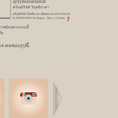
@lydiasarunrat
ศรัณย์รัชต์ วิสุทธิธาดา
ศรัณย์รัชต์ วิสุทธิธาดา ติดต่องาน 0924249236
& 0944614644 Be Happy...Have a Cookie
ปภาพอินสตาแกรมนี้
ีย
064 คนชอบรูปนี้
Next