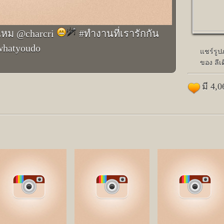
กไหม @charcri
#ทำงานที่เรารักกัน
whatyoudo
แชร์รู
ของ ลีเด
มี 4,