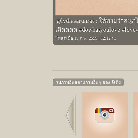
@lydiasarunrat : ให้ทายว่าสนุ
เถิดดดด #dowhatyoulove #love
โพสต์เมื่อ 19 ก.พ. 2559
|
12:12 น.
รูปภาพอินสตาแกรมอื่นๆ ของ ลีเดีย
Prev