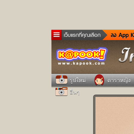
ข่าว
ละค
เกม
ตรว
ดูด
รูปใหม่
ดาราหญิง
ผู้ช
อื่นๆ
แวะ
dict
Twit