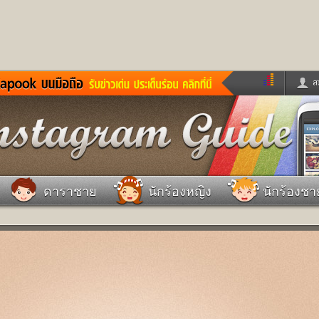
ส
ด่วน
ข่าวสั้น
ข่าวดารา
ร
หนังใหม่
ฟังเพลง
หมากรุกไทย
แชทหมากฮอส
จหวย
ผู้หญิง
แต่งงาน
วง
ทำนายฝัน
สุขภาพ
ดาราชาย
นักร้องหญิง
นักร้องชา
าย
ผลบอล
บ้านและการตกแต
ชิมแวะพัก
กลอน
iCare
ionary
เช็คความเร็วเน็ต
iPhone
ter
อินสตาแกรมดารา
MSN