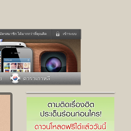
มัครสมาชิก ได้มากกว่าที่คุณคิด
เข้าระบบ
เข้าระบบด้วย User Kapook
ดูทีวี
ฟังวิทยุออนไลน์
Email
Glitter
Password
แม่และเด็ก
สัตว์เลี้ยง
ย
ดาราเกาหลี
่ง
ท่องเที่ยว
การศึกษา
เข้าระบบด้วย Facebook
Facebook