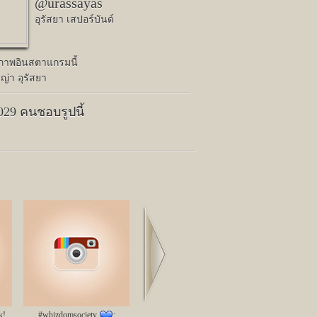
@urassayas
อุรัสยา เสปอร์บันด์
ปภาพอินสตาแกรมนี้
่า อุรัสยา
,029 คนชอบรูปนี้
Next
k!
#whizdomsociety
;