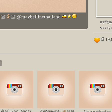
🏼
🏻 @maybellinethailand
แชร์รู
ของ ญาญ
มี 19
พี่ออกไปทำงานอีกล้าวว
ด้วยรักและอาลัย
🏻 ขอ
After a long day of wor