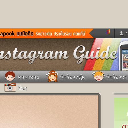
ส
ด่วน
ข่าวสั้น
ข่าวดารา
ร
หนังใหม่
ฟังเพลง
หมากรุกไทย
แชทหมากฮอส
จหวย
ผู้หญิง
แต่งงาน
วง
ทำนายฝัน
สุขภาพ
ดาราชาย
นักร้องหญิง
นักร้องช
าย
ผลบอล
บ้านและการตกแต
อื่นๆ
ชิมแวะพัก
กลอน
iCare
ionary
เช็คความเร็วเน็ต
iPhone
ter
อินสตาแกรมดารา
MSN