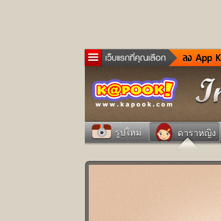
ข่าว
ละค
เกม
ตรว
ดูด
รูปใหม่
ดาราหญิง
ผู้ช
แวะ
dict
Twit