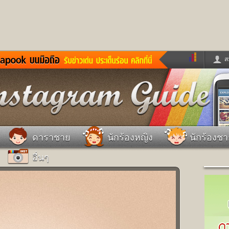
ส
ด่วน
ข่าวสั้น
ข่าวดารา
ร
หนังใหม่
ฟังเพลง
หมากรุกไทย
แชทหมากฮอส
จหวย
ผู้หญิง
แต่งงาน
วง
ทำนายฝัน
สุขภาพ
ดาราชาย
นักร้องหญิง
นักร้องช
าย
ผลบอล
บ้านและการตกแต
อื่นๆ
ชิมแวะพัก
กลอน
iCare
ionary
เช็คความเร็วเน็ต
iPhone
ter
อินสตาแกรมดารา
MSN