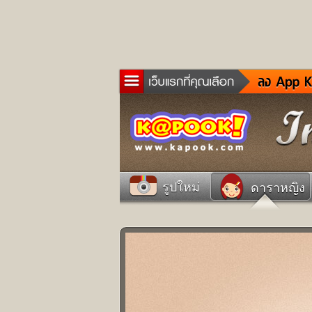
ข่าว
ละค
เกม
ตรว
ดูด
รูปใหม่
ดาราหญิง
ผู้ช
แวะ
dict
Twit