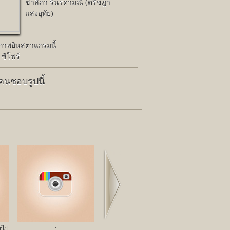
ชาลิภา รินรดามณี (ตรีชฎา
แสงอุทัย)
ปภาพอินสตาแกรมนี้
 ซีโฟร์
 คนชอบรูปนี้
Next
irไป
;