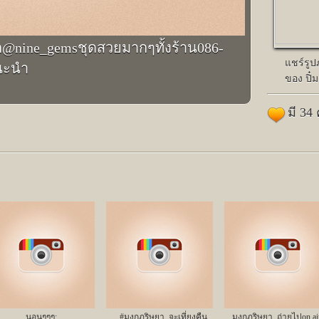
@nine_gemsชุดสวยมากๆทั้งร้าน086-
แชร์รู
แนะนำ
ของ ปิ๋ม
มี 34
นอนๆๆๆ;
#มงกุฎริษยา..จะเที่ยงคืน
มงกุฏริษยา..ถ่ายไปon a