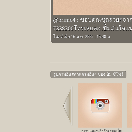
@primc4 : ขอบคุณชุดสวยๆจาก
7338300โทรเลยค่ะ..ปิ๋มมั่นใจ
โพสต์เมื่อ 16 ม.ค. 2559
|
15:48 น.
รูปภาพอินสตาแกรมอื่นๆ ของ ปิ๋ม ซีโฟร์
Prev
กราบและระลึกถึงครูของปิ๋ม