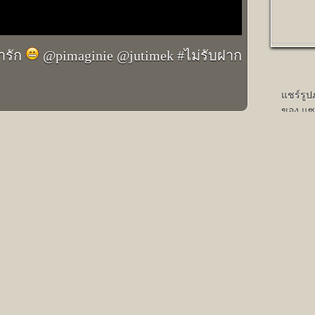
่ารัก
@pimaginie @jutimek #ไม่รับฝาก
แชร์รู
ของ แซม
มี 1,
ลล์