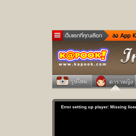
ข่าว
ละค
เกม
ตรว
ดูด
รูปใหม่
ดาราหญิง
ผู้ช
แวะ
dict
Error setting up player: Missing lic
Twit