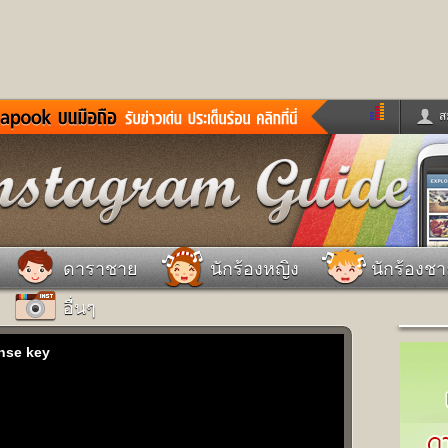
ส
ด่วน
ข่าวสั้น
ข่าวดารา
ร
หนังใหม่
ฟังเพลง
หมากรุกไทย
แชทหมากฮอส
จหวย
ผู้หญิง
แต่งงาน
วง
ทำนายฝัน
สุขภาพ
ดาราชาย
นักร้องหญิง
นักร้องช
าย
ผลบอล
บ้านและการตกแต
อื่นๆ
ชิมแวะพัก
กลอน
iCare
ionary
เช็คความเร็วเน็ต
iPhone
ense key
ter
อินสตาแกรมดารา
MSN