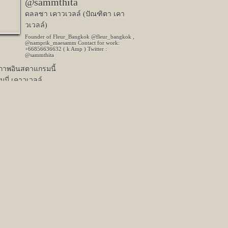
@sammthita
ดลลชา เคาวเวลล์ (ปัณฑิตา เคา
วเวลล์)
Founder of Fleur_Bangkok @fleur_bangkok ,
@namprik_maesamm Contact for work:
+66856636632 ( k Amp ) Twitter :
@sammthita
ปภาพอินสตาแกรมนี้
มี่ เคาวเวลล์
977 คนชอบรูปนี้
Next