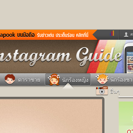
ส
ด่วน
ข่าวสั้น
ข่าวดารา
ร
หนังใหม่
ฟังเพลง
หมากรุกไทย
แชทหมากฮอส
จหวย
ผู้หญิง
แต่งงาน
วง
ทำนายฝัน
สุขภาพ
ดาราชาย
นักร้องช
นักร้องหญิง
าย
ผลบอล
บ้านและการตกแต
อื่นๆ
ชิมแวะพัก
กลอน
iCare
ionary
เช็คความเร็วเน็ต
iPhone
ter
อินสตาแกรมดารา
MSN