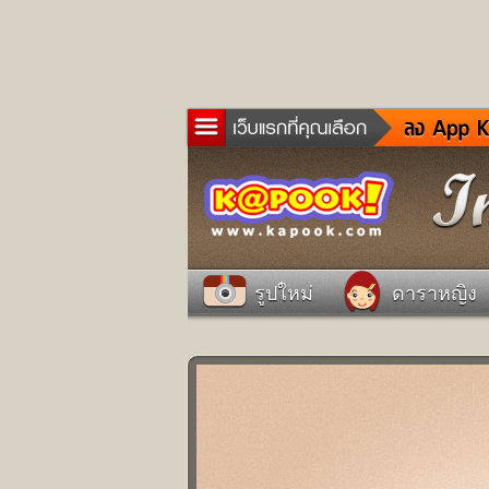
ข่าว
ละค
เกม
ตรว
ดูด
รูปใหม่
ดาราหญิง
ผู้ช
แวะ
dict
Twit