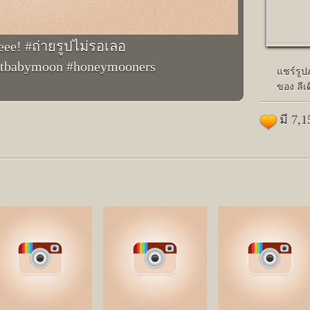
eeee! #ถ่ายรูปไม่รอเลอ
attbabymoon #honeymooners
แชร์รู
ของ ลีเด
มี 7,