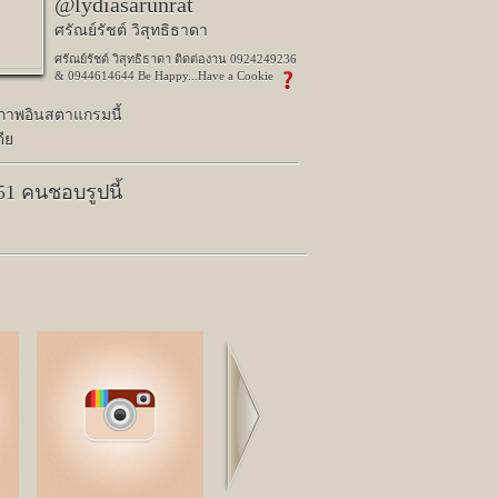
@lydiasarunrat
ศรัณย์รัชต์ วิสุทธิธาดา
ศรัณย์รัชต์ วิสุทธิธาดา ติดต่องาน 0924249236
& 0944614644 Be Happy...Have a Cookie
ปภาพอินสตาแกรมนี้
ีย
151 คนชอบรูปนี้
Next