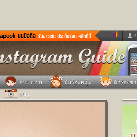
ส
ด่วน
ข่าวสั้น
ข่าวดารา
ร
หนังใหม่
ฟังเพลง
หมากรุกไทย
แชทหมากฮอส
จหวย
ผู้หญิง
แต่งงาน
วง
ทำนายฝัน
สุขภาพ
ดาราชาย
นักร้องหญิง
นักร้องช
าย
ผลบอล
บ้านและการตกแต
อื่นๆ
ชิมแวะพัก
กลอน
iCare
ionary
เช็คความเร็วเน็ต
iPhone
ter
อินสตาแกรมดารา
MSN