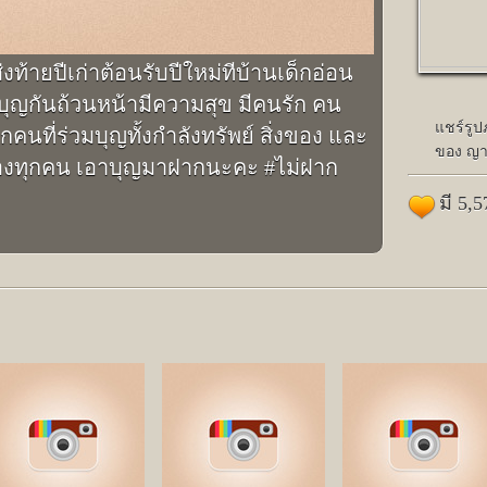
งท้ายปีเก่าต้อนรับปีใหม่ทีบ้านเด็กอ่อน
่มบุญกันถ้วนหน้ามีความสุข มีคนรัก คน
แชร์รู
ี่ร่วมบุญทั้งกำลังทรัพย์ สิ่งของ และ
ของ ญา
ดีของทุกคน เอาบุญมาฝากนะคะ #ไม่ฝาก
มี 5,