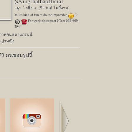
@yingrhathaofficial
รฐา โพธิ์งาม (วีรวัลย์ โพธิ์งาม)
🦄 It's kind of fun to do the impossible
♡
️ For work pls contact P'Toei 092-669-
5944
ปภาพอินสตาแกรมนี้
ญ่าหญิง
579 คนชอบรูปนี้
Next