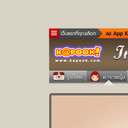
ข่าว
ละค
เกม
ตรว
ดูด
รูปใหม่
ดาราหญิง
ผู้ช
แวะ
dict
Twit