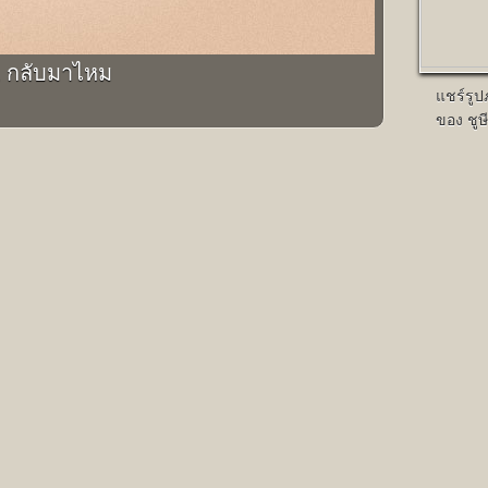
. กลับมาไหม
แชร์รู
ของ ชูษี
มี 15
3 ขยึ๋ย;
ได้ของดีจากหลวงพี่. ณ. วัด
คนรับจ้าง;