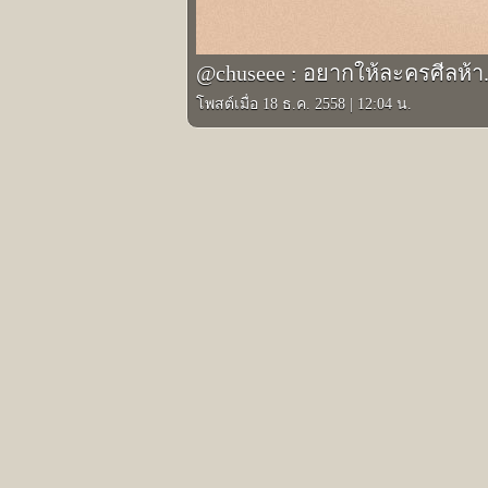
@chuseee : อยากให้ละครศีลห้า
โพสต์เมื่อ 18 ธ.ค. 2558
|
12:04 น.
รูปภาพอินสตาแกรมอื่นๆ ของ ชูษี เชิญยิ้ม
Prev
ลั่นกล้องแล้ว.#คุณชายไก่