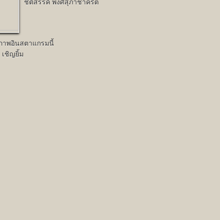
ชิติสรรค์ พงศ์สุภาชาคริต
ปภาพอินสตาแกรมนี้
 เชิญยิ้ม
4 คนชอบรูปนี้
Next
ใครว่างเรียนเชิญท่านนะ