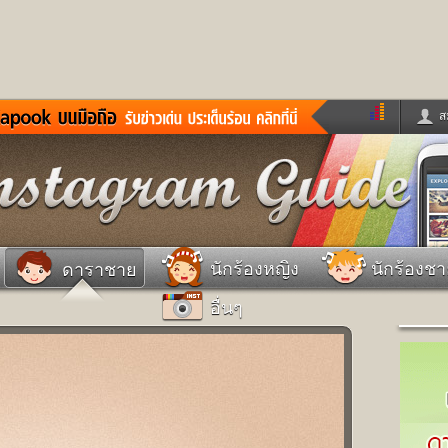
ส
ด่วน
ข่าวสั้น
ข่าวดารา
ร
หนังใหม่
ฟังเพลง
หมากรุกไทย
แชทหมากฮอส
จหวย
ผู้หญิง
แต่งงาน
วง
ทำนายฝัน
สุขภาพ
นักร้องหญิง
นักร้องช
ดาราชาย
าย
ผลบอล
บ้านและการตกแต
อื่นๆ
ชิมแวะพัก
กลอน
iCare
ionary
เช็คความเร็วเน็ต
iPhone
ter
อินสตาแกรมดารา
MSN