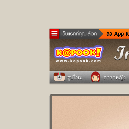
ข่าว
ละค
เกม
ตรว
ดูด
รูปใหม่
ดาราหญิง
ผู้ช
แวะ
dict
Twit