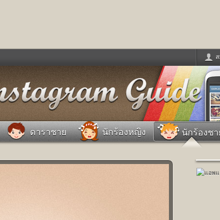
ส
ด่วน
ข่าวสั้น
ข่าวดารา
ร
หนังใหม่
ฟังเพลง
หมากรุกไทย
แชทหมากฮอส
จหวย
ผู้หญิง
แต่งงาน
วง
ทำนายฝัน
สุขภาพ
ดาราชาย
นักร้องหญิง
นักร้องชา
าย
ผลบอล
บ้านและการตกแต
ชิมแวะพัก
กลอน
iCare
ionary
เช็คความเร็วเน็ต
iPhone
ter
อินสตาแกรมดารา
MSN