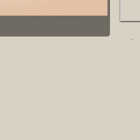
แชร์รู
ของ เด่
มี 98