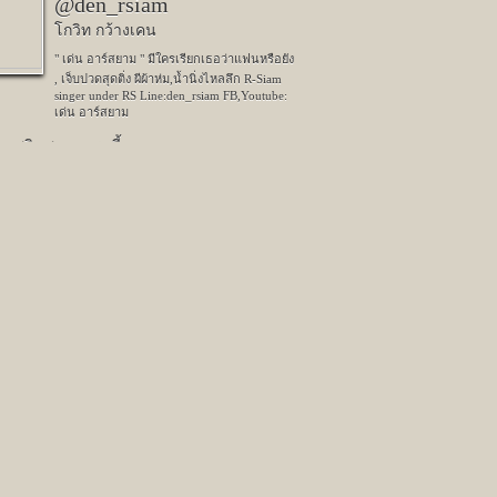
@den_rsiam
โกวิท กว้างเคน
" เด่น อาร์สยาม " มีใครเรียกเธอว่าแฟนหรือยัง
, เจ็บปวดสุดติ่ง ผีผ้าห่ม,น้ำนิ่งไหลลึก R-Siam
singer under RS Line:den_rsiam FB,Youtube:
เด่น อาร์สยาม
ปภาพอินสตาแกรมนี้
น อาร์สยาม
 คนชอบรูปนี้
Next