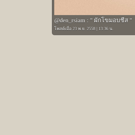
@den_rsiam : " ผักโขมอบชีส "
โพสต์เมื่อ 23 พ.ย. 2558
|
13:36 น.
รูปภาพอินสตาแกรมอื่นๆ ของ เด่น อาร์สยาม
Prev