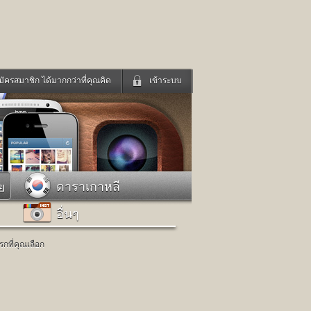
มัครสมาชิก ได้มากกว่าที่คุณคิด
เข้าระบบ
เข้าระบบด้วย User Kapook
ดูทีวี
ฟังวิทยุออนไลน์
Email
Glitter
Password
แม่และเด็ก
สัตว์เลี้ยง
ดาราเกาหลี
ย
่ง
ท่องเที่ยว
อื่นๆ
การศึกษา
เข้าระบบด้วย Facebook
Facebook