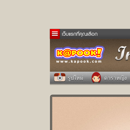
ข่าว
ละค
เกม
ตรว
ดูด
รูปใหม่
ดาราหญิง
ผู้ช
แวะ
dict
Twit