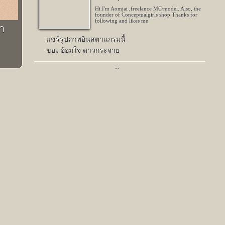
Hi.I'm Aomjai ,freelance MC/model. Also, the
founder of Conceptualgirls shop.Thanks for
following and likes me
่า
แชร์รูปภาพอินสตาแกรมนี้
ของ อ้อมใจ ดาวกระจาย
มี 172 คนชอบรูปนี้
Next
ที่
With birthday boy @tiewally