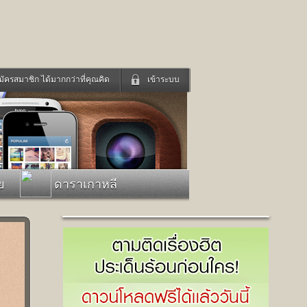
มัครสมาชิก ได้มากกว่าที่คุณคิด
เข้าระบบ
เข้าระบบด้วย User Kapook
ดูทีวี
ฟังวิทยุออนไลน์
Email
Glitter
Password
แม่และเด็ก
สัตว์เลี้ยง
ย
ดาราเกาหลี
่ง
ท่องเที่ยว
การศึกษา
เข้าระบบด้วย Facebook
Facebook