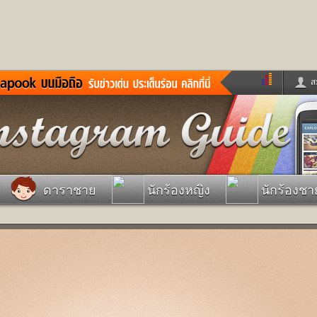
ส
ด่วน
ข่าวสั้น
ข่าวดารา
ร
หนังใหม่
ฟังเพลง
หมากรุกไทย
แชทหมากฮอส
จหวย
ผู้หญิง
แต่งงาน
วง
ทำนายฝัน
สุขภาพ
ดาราชาย
นักร้องหญิง
นักร้องชา
าย
ผลบอล
บ้านและการตกแต
ชิมแวะพัก
กลอน
iCare
ionary
เช็คความเร็วเน็ต
iPhone
ter
อินสตาแกรมดารา
MSN