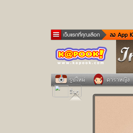
ข่าว
ละค
เกม
ตรว
ดูด
รูปใหม่
ดาราหญิง
ผู้ช
อื่นๆ
แวะ
dict
Twit