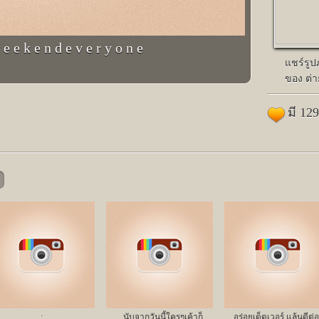
e e k e n d e v e r y o n e
แชร์รู
ของ ต่า
มี 12
;
นับจากวันนี้ใครๆเค้าก็
อร่อยเด็ดเวอร์ แล้นดีต่อ