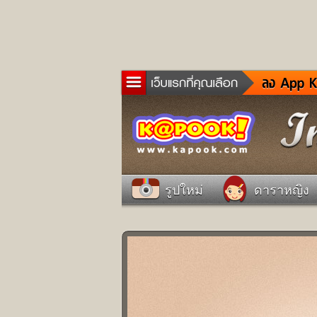
ข่าว
ละค
เกม
ตรว
ดูด
รูปใหม่
ดาราหญิง
ผู้ช
แวะ
dict
Twit