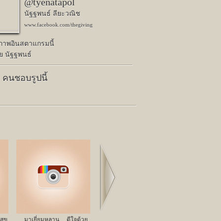
@tyenatapol
นัฐฐพนธ์ ลียะวณิช
www.facebook.com/thegiving
ปภาพอินสตาแกรมนี้
ย นัฐฐพนธ์
9 คนชอบรูปนี้
Next
สุข
มาเยี่ยมหลาน ... ดีใจด้วย