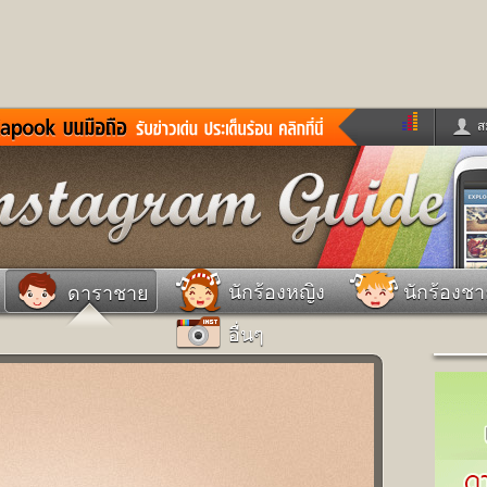
ส
ด่วน
ข่าวสั้น
ข่าวดารา
ร
หนังใหม่
ฟังเพลง
หมากรุกไทย
แชทหมากฮอส
จหวย
ผู้หญิง
แต่งงาน
วง
ทำนายฝัน
สุขภาพ
นักร้องหญิง
นักร้องช
ดาราชาย
าย
ผลบอล
บ้านและการตกแต
อื่นๆ
ชิมแวะพัก
กลอน
iCare
ionary
เช็คความเร็วเน็ต
iPhone
ter
อินสตาแกรมดารา
MSN