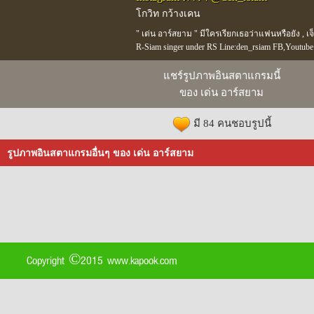
โกวิท กว้างเคน
" เด่น อาร์สยาม " มีใครเรียกเธอว่าแฟนหรือยัง , เจ็
R-Siam singer under RS Line:den_rsiam FB,Youtube
แชร์รูปภาพอินสตาแกรมนี้
ของ เด่น อาร์สยาม
มี 84 คนชอบรูปนี้
รูปภาพอินสตาแกรมอื่นๆ ของ เด่น อาร์สยาม
Copyright ©2015 www.kapook.com