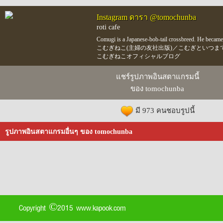
Instagram ดารา @tomochunba
roti cafe
Comugi is a Japanese-bob-tail crossbreed. He becam
こむぎねこ(主婦の友社出版)／こむぎといつまで
こむぎねこオフィシャルブログ
แชร์รูปภาพอินสตาแกรมนี้
ของ tomochunba
มี 973 คนชอบรูปนี้
รูปภาพอินสตาแกรมอื่นๆ ของ tomochunba
Copyright ©2015 www.kapook.com