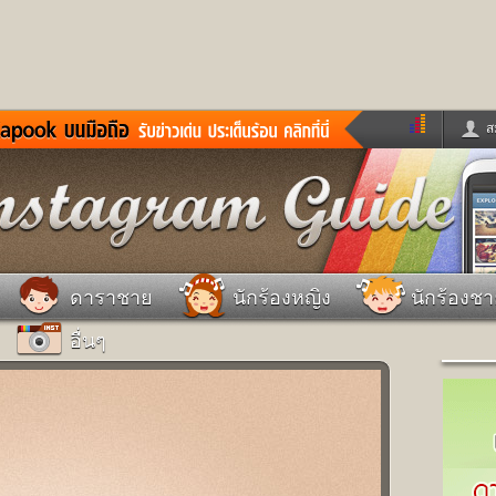
ส
ด่วน
ข่าวสั้น
ข่าวดารา
ร
หนังใหม่
ฟังเพลง
หมากรุกไทย
แชทหมากฮอส
จหวย
ผู้หญิง
แต่งงาน
วง
ทำนายฝัน
สุขภาพ
ดาราชาย
นักร้องหญิง
นักร้องช
าย
ผลบอล
บ้านและการตกแต
อื่นๆ
ชิมแวะพัก
กลอน
iCare
ionary
เช็คความเร็วเน็ต
iPhone
ter
อินสตาแกรมดารา
MSN