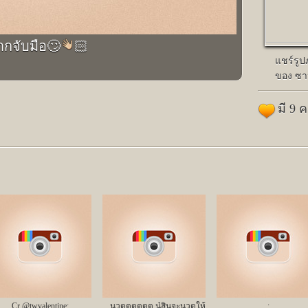
ากจับมือ🙄
🏻
แชร์รู
ของ ซาน
มี 9 
Cr @twvalentine;
นวดดดดดด นู๋สินจะนวดให้
;