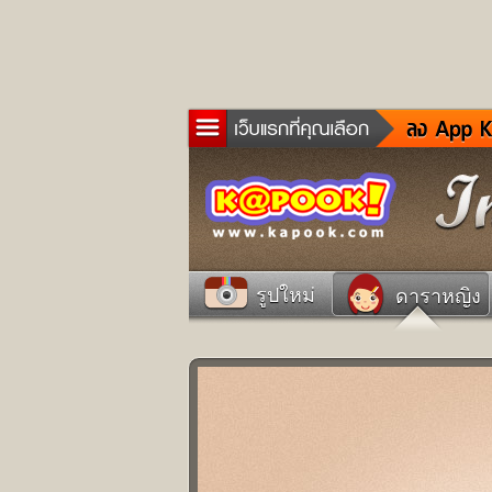
ข่าว
ละค
เกม
ตรว
ดูด
รูปใหม่
ดาราหญิง
ผู้ช
แวะ
dict
Twit