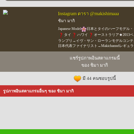
Instagram ดารา @makishimaaa
ชิมา มากิ
Japanese Model
日本とタイのハーフモデル・
タイ
ハワイ
オーストラリア★2013
ランプリ→イヴ・サン・ローランモデルコンテス
日本代表ファイナリスト→Makichannelレギュラ
แชร์รูปภาพอินสตาแกรมนี้
ของ ชิมา มากิ
มี 44 คนชอบรูปนี้
รูปภาพอินสตาแกรมอื่นๆ ของ ชิมา มากิ