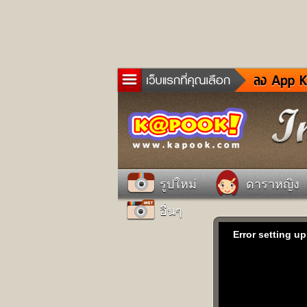
ข่าว
ละค
เกม
ตรว
ดูด
รูปใหม่
ดาราหญิง
ผู้ช
อื่นๆ
แวะ
dict
Error setting up
Twit