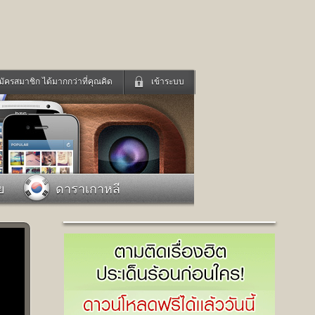
มัครสมาชิก ได้มากกว่าที่คุณคิด
เข้าระบบ
เข้าระบบด้วย User Kapook
ดูทีวี
ฟังวิทยุออนไลน์
Email
Glitter
Password
แม่และเด็ก
สัตว์เลี้ยง
ย
ดาราเกาหลี
่ง
ท่องเที่ยว
การศึกษา
เข้าระบบด้วย Facebook
Facebook