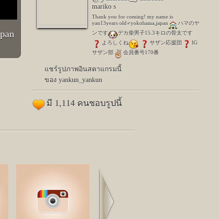
mariko s
Thank you for coming! my name is
yan13years old♂yokohama,japan
ハマのヤ
an
ンです
デカ柴男子15.3キロの骨太です
️よろしくね
サザン応援団
IG
サザン部
️会員番号170番
แชร์รูปภาพอินสตาแกรมนี้
ของ yankun_yankun
มี 1,114 คนชอบรูปนี้
Next