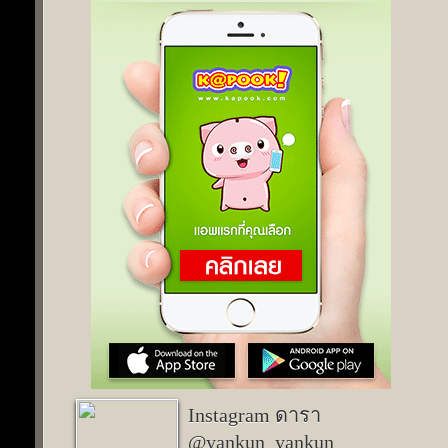
Instagram ดารา
@yankun_yankun