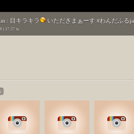
nkun : 目キラキラ
いただきまぁーす #わんだふるjap
58
|
17:27 น.
n