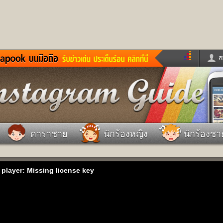
ส
ด่วน
ข่าวสั้น
ข่าวดารา
ร
หนังใหม่
ฟังเพลง
หมากรุกไทย
แชทหมากฮอส
จหวย
ผู้หญิง
แต่งงาน
วง
ทำนายฝัน
สุขภาพ
ดาราชาย
นักร้องหญิง
นักร้องชา
าย
ผลบอล
บ้านและการตกแต
ชิมแวะพัก
กลอน
iCare
ionary
เช็คความเร็วเน็ต
iPhone
 player: Missing license key
ter
อินสตาแกรมดารา
MSN