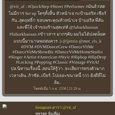
@vit_af : #QuickStep #Street #Performer #มันส์ #สด
ไม่มีการ Set up ใดๆทั้งสิ้น หัวหน้าเจ กะป้ามอริส เชียร์
กัน..สุดฤทธิ์!! ขอบพระคุณหัวหน้าเจ ป้ามอริส พี่สัน
และพี่โจ้ เจ้าของร้านสุดเท่ห์ @fubarkhaosan
#fubarkhaosan #ข้าวสาร มากๆคับ ผมไม่ได้ปลดล็อค
แบบนี้มานานพอสมควร :) @jjetrin @mor_ris_k
#DVM #DVMDanceCrew #DanceVitMe
#DanceVitMeShowBiz #DanceVitMeHomeStudio
#Singer #Artist #American #Style #Hiphop #HipDrop
#Locking #Popping #Classic #Vintage #VitAf
ปล.นิทานเรื่องนี้..สอนให้รู้ว่า..จะเสียการทรงตัวมาก
เวลาเต้น..ถ้าซัด..เบียร์..ไปเยอะขนาดนี้ 555 ยังดีที่ไม่
ล้ม..
|
โพสต์เมื่อ 5 ก.ย. 2558
21:28 น.
Instagram ดารา @vit_af
พชรพล จั่นเที่ยง