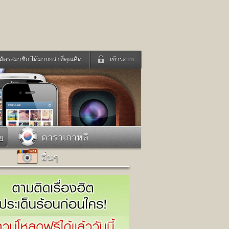
มัครสมาชิก ได้มากกว่าที่คุณคิด
เข้าระบบ
เข้าระบบด้วย User Kapook
ดูทีวี
ฟังวิทยุออนไลน์
Email
Glitter
Password
แม่และเด็ก
สัตว์เลี้ยง
ดาราเกาหลี
ย
่ง
ท่องเที่ยว
อื่นๆ
การศึกษา
เข้าระบบด้วย Facebook
Facebook