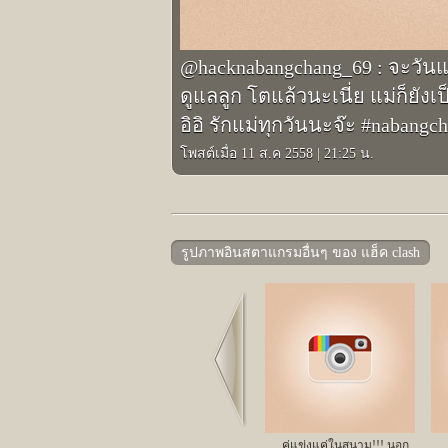
@hacknabangchang_69 : จะวันแม่
ดูแลลูก โตแล้วนะเนี่ย แม่ก็ยั
อิอิ รักแม่ทุกวันนะจ๊ะ #nabangc
โพสต์เมื่อ 11 ส.ค 2558
|
21:25 น.
รูปภาพอินสตาแกรมอื่นๆ ของ แฮ็ค clash
Prev
คู่แข่งแค่ในสนาม!!! นอก