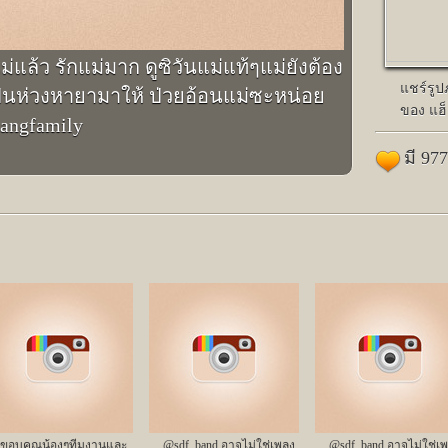
แล้ว รักแม่มาก ดูซิวันแม่แท้ๆแม่ยังต้อง
แชร์รู
งเป็นห่วงหายามาให้ ป่วยอ้อนแม่ซะหน่อย
ของ แฮ็
hangfamily
มี 97
ขอบคุณน้องๆทีมงานและ
@sdf_band อาจไม่ใช่เพลง
@sdf_band อาจไม่ใช่เ