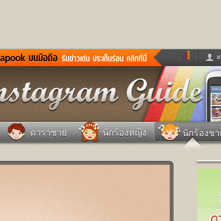
ส
ด่วน
ข่าวสั้น
ข่าวดารา
ร
หนังใหม่
ฟังเพลง
หมากรุกไทย
แชทหมากฮอส
จหวย
ผู้หญิง
แต่งงาน
วง
ทำนายฝัน
สุขภาพ
ดาราชาย
นักร้องหญิง
นักร้องชา
าย
ผลบอล
บ้านและการตกแต
ชิมแวะพัก
กลอน
iCare
ionary
เช็คความเร็วเน็ต
iPhone
ter
อินสตาแกรมดารา
MSN