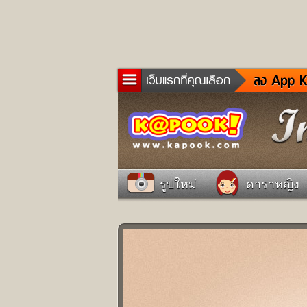
ข่าว
ละค
เกม
ตรว
ดูด
รูปใหม่
ดาราหญิง
ผู้ช
แวะ
dict
Twit