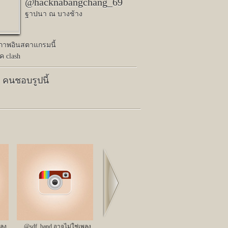
@hacknabangchang_69
ฐาปนา ณ บางช้าง
ปภาพอินสตาแกรมนี้
ค clash
7 คนชอบรูปนี้
Next
พลง
@sdf_band อาจไม่ใช่เพลง