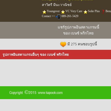
สาวิตรี มีนะวาณิชย์
️Youngever
️VC Very Care
️Solie Plus
Ben
Contact >>
089-261-5429
แชร์รูปภาพอินสตาแกรมนี้
ของ เบนซ์ พริกไทย
มี 275 คนชอบรูปนี้
รูปภาพอินสตาแกรมอื่นๆ ของ เบนซ์ พริกไทย
Copyright ©2015 www.kapook.com