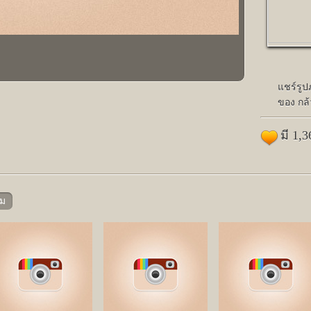
แชร์รู
ของ กล
มี 1,
าม