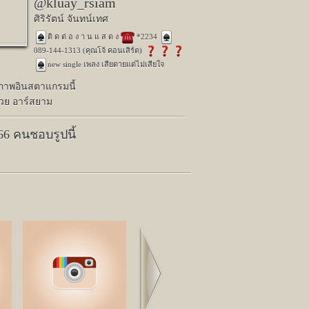
@kluay_rsiam
ศิริรัตน์ จันทน์เทศ
️ติ ด ต่ อ ง า น แ ส ด ง
️ *2234
089-144-1313 (คุณโจ้ คอนเสิร์ต)
️new single เพลง เสียดายแต่ไม่เสียใจ
ปภาพอินสตาแกรมนี้
้วย อาร์สยาม
366 คนชอบรูปนี้
Next