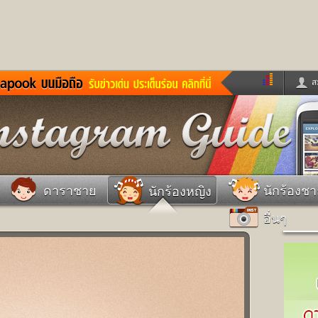
ส
ด่วน
ข่าวสั้น
ข่าวดารา
ร
หนังใหม่
ฟังเพลง
หมากรุกไทย
แชทหมากฮอส
จหวย
ผู้หญิง
แต่งงาน
วง
ทำนายฝัน
สุขภาพ
ดาราชาย
นักร้องช
นักร้องหญิง
าย
ผลบอล
บ้านและการตกแต
อื่นๆ
ชิมแวะพัก
กลอน
iCare
ionary
เช็คความเร็วเน็ต
iPhone
ter
อินสตาแกรมดารา
MSN