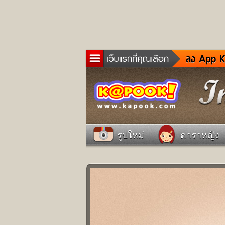
ข่าว
ละค
เกม
ตรว
ดูด
รูปใหม่
ดาราหญิง
ผู้ช
แวะ
dict
Twit