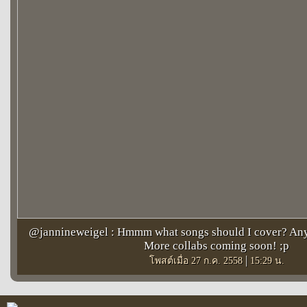
@jannineweigel : Hmmm what songs should I cover? Any s
More collabs coming soon! ;p
|
โพสต์เมื่อ 27 ก.ค. 2558
15:29 น.