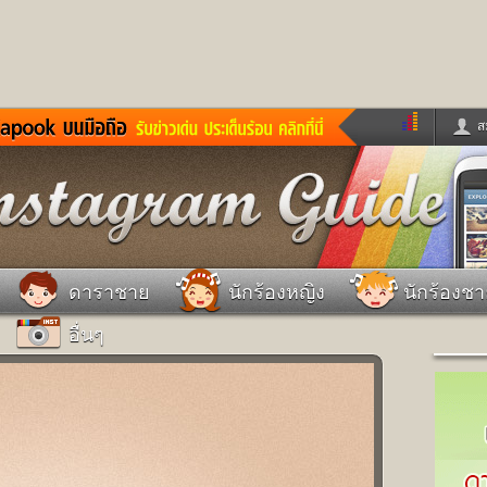
ส
ด่วน
ข่าวสั้น
ข่าวดารา
ร
หนังใหม่
ฟังเพลง
หมากรุกไทย
แชทหมากฮอส
จหวย
ผู้หญิง
แต่งงาน
วง
ทำนายฝัน
สุขภาพ
ดาราชาย
นักร้องหญิง
นักร้องช
าย
ผลบอล
บ้านและการตกแต
อื่นๆ
ชิมแวะพัก
กลอน
iCare
ionary
เช็คความเร็วเน็ต
iPhone
ter
อินสตาแกรมดารา
MSN