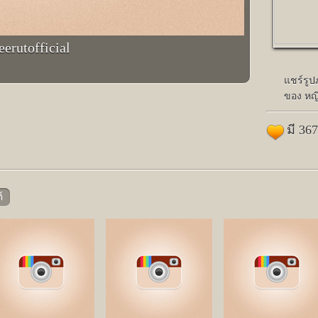
erutofficial
แชร์รู
ของ หญิ
มี 36
์