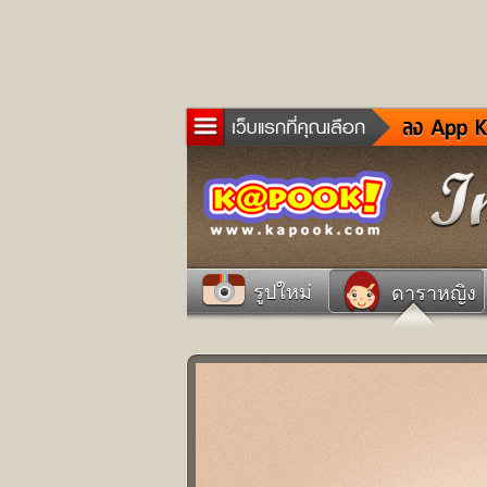
ข่าว
ละค
เกม
ตรว
ดูด
รูปใหม่
ดาราหญิง
ผู้ช
แวะ
dict
Twit